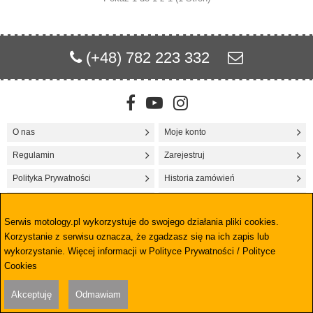
Citroen
Dacia
(+48) 782 223 332
Dodge
Fiat
Ford
O nas
Moje konto
Honda
Regulamin
Zarejestruj
Polityka Prywatności
Historia zamówień
Hyundai
Jak zamawiać
Mapa strony
Iveco
Serwis motology.pl wykorzystuje do swojego działania pliki cookies.
Koszty i sposób dostawy
Kontakt
Korzystanie z serwisu oznacza, że zgadzasz się na ich zapis lub
Jeep
wykorzystanie. Więcej informacji w
Polityce Prywatności / Polityce
Cookies
Kia
© 2019 by motology.pl
0
Akceptuję
Odmawiam
Lancia
HOME
SZUKAJ
KOSZYK
MOJE KONTO