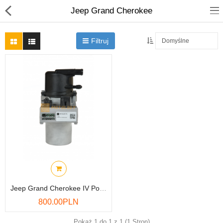
Jeep Grand Cherokee
Filtruj
Przekładnie kierownicze
Kolumny elektryczne
Pompy elektryczne
Części zamienne
Alfa Romeo
Audi
BMW
Jeep Grand Cherokee IV Pompa Wspomagania P05154662AB
800.00PLN
Chrysler
Pokaż 1 do 1 z 1 (1 Stron)